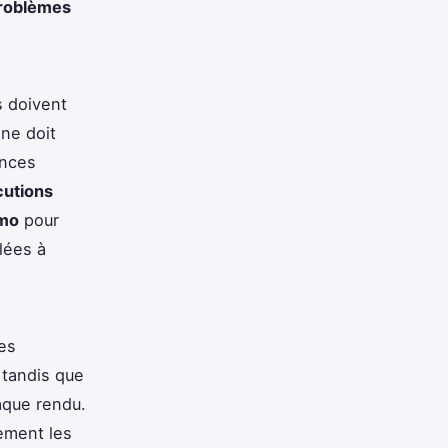
roblèmes
s doivent
ne doit
ances
cutions
mo
pour
lées à
es
 tandis que
aque rendu.
ement les