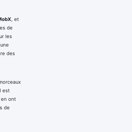
MobX
, et
mes de
ur les
 une
ire des
morceaux
l est
 en ont
s de