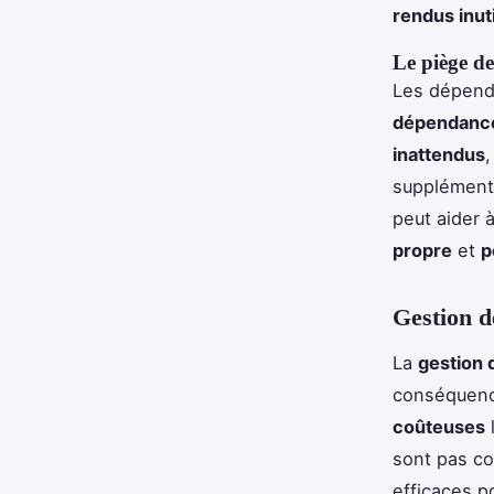
rendus inut
Le piège d
Les dépend
dépendanc
inattendus
supplémenta
peut aider 
propre
et
p
Gestion d
La
gestion d
conséquenc
coûteuses
l
sont pas co
efficaces p