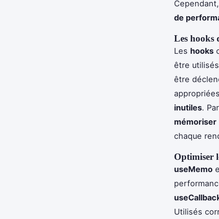
Cependant, 
de perform
Les hooks de
Les
hooks
être utilis
être déclen
appropriées
inutiles
. Par
mémoriser
chaque ren
Optimiser 
useMemo
e
performan
useCallbac
Utilisés co