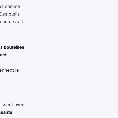
iques comme
 Ces outils
 ne devrait
es
bouteilles
act
ennent le
gissent avec
ssante
.