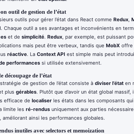
on outil de gestion de l’état
lusieurs outils pour gérer l’état dans React comme
Redux
,
I
. Chaque outil a ses avantages et inconvénients en ter
ces
et de
simplicité
.
Redux
, par exemple, est puissant po
lications mais peut être verbeux, tandis que
MobX
offre
lus
réactive
. La
Context API
est simple mais peut introdu
de performances
si utilisée extensivement.
de découpage de l’état
tratégie de gestion de l’état consiste à
diviser l’état
en 
et plus
gérables
. Plutôt que d’avoir un état global massif, i
s efficace de
localiser
les états dans les composants qui
a limite les
ré-rendus
uniquement aux parties nécessaire
n, améliorant ainsi les performances globales.
rendus inutiles avec selectors et memoization