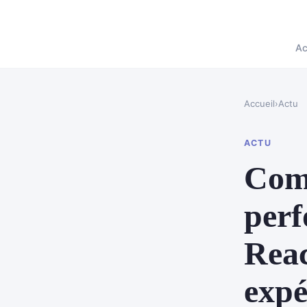
Ac
Accueil
›
Actu
ACTU
Comm
perf
Reac
expé