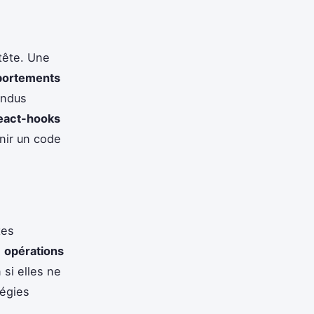
tête. Une
ortements
endus
react-hooks
nir un code
tes
s
opérations
 si elles ne
tégies