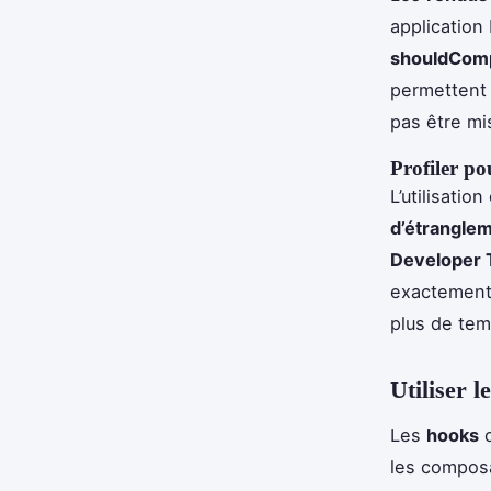
application 
shouldCom
permettent 
pas être mi
Profiler p
L’utilisatio
d’étrangle
Developer 
exactement
plus de tem
Utiliser 
Les
hooks
o
les compos