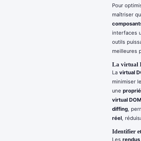
Pour optimi
maîtriser q
composant
interfaces 
outils puis
meilleures 
La virtual
La
virtual 
minimiser l
une
proprié
virtual DO
diffing
, per
réel
, réduis
Identifier e
Les
rendus 