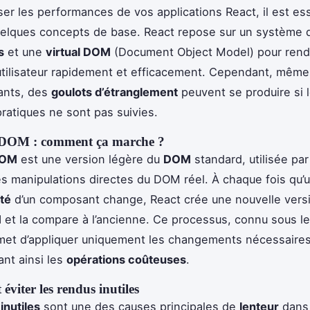
ser les performances de vos applications React, il est es
uelques concepts de base. React repose sur un système 
s
et une
virtual DOM
(Document Object Model) pour rend
utilisateur rapidement et efficacement. Cependant, mêm
sants, des
goulots d’étranglement
peuvent se produire si 
pratiques ne sont pas suivies.
 DOM : comment ça marche ?
DOM
est une version légère du
DOM
standard, utilisée pa
es manipulations directes du DOM réel. À chaque fois qu’
té
d’un composant change, React crée une nouvelle versi
M
et la compare à l’ancienne. Ce processus, connu sous l
met d’appliquer uniquement les changements nécessaire
ant ainsi les
opérations coûteuses
.
t éviter les rendus inutiles
inutiles
sont une des causes principales de
lenteur
dans