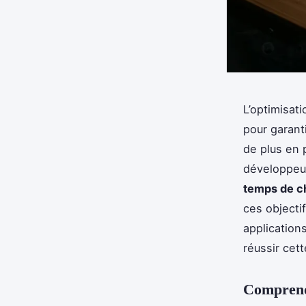
L’optimisat
pour garant
de plus en 
développeur
temps de 
ces objectif
application
réussir cet
Comprendr