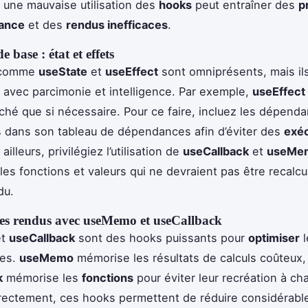
une mauvaise utilisation des
hooks
peut entraîner des
p
ance
et des
rendus inefficaces
.
 base : état et effets
comme
useState
et
useEffect
sont omniprésents, mais il
és avec parcimonie et intelligence. Par exemple,
useEffect
ché que si nécessaire. Pour ce faire, incluez les dépend
 dans son tableau de dépendances afin d’éviter des
exé
 ailleurs, privilégiez l’utilisation de
useCallback
et
useMe
les fonctions et valeurs qui ne devraient pas être recalcu
du.
les rendus avec useMemo et useCallback
t
useCallback
sont des hooks puissants pour
optimiser
l
ces.
useMemo
mémorise les résultats de calculs coûteux,
k
mémorise les
fonctions
pour éviter leur recréation à ch
rrectement, ces hooks permettent de réduire considérabl