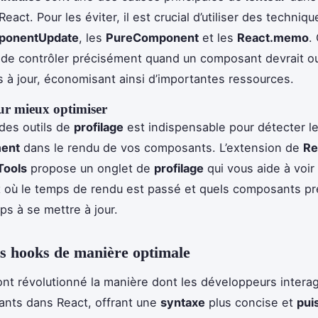
React. Pour les éviter, il est crucial d’utiliser des techn
ponentUpdate
, les
PureComponent
et les
React.memo
.
de contrôler précisément quand un composant devrait ou
s à jour, économisant ainsi d’importantes ressources.
our mieux optimiser
n des outils de
profilage
est indispensable pour détecter l
ment
dans le rendu de vos composants. L’extension de
Re
Tools
propose un onglet de
profilage
qui vous aide à voir
 où le temps de rendu est passé et quels composants pr
ps à se mettre à jour.
les hooks de manière optimale
nt révolutionné la manière dont les développeurs intera
ants dans React, offrant une
syntaxe
plus concise et
pui