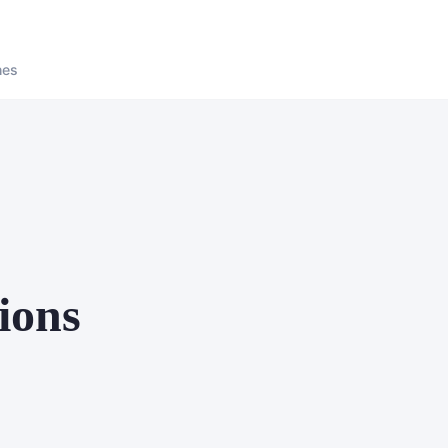
nes
ions