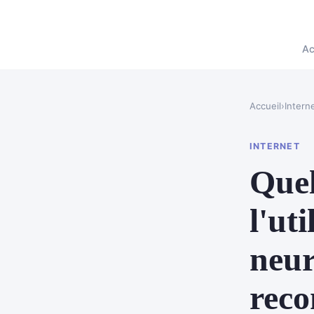
Ac
Accueil
›
Intern
INTERNET
Quel
l'ut
neur
reco