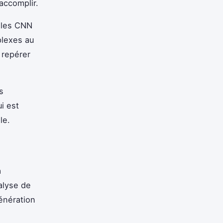
 accomplir.
 les CNN
plexes au
i repérer
s
i est
le.
a
alyse de
génération