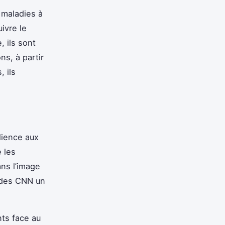
 maladies à
ivre le
 ils sont
ns, à partir
 ils
lience aux
e les
ans l’image
t des CNN un
nts face au