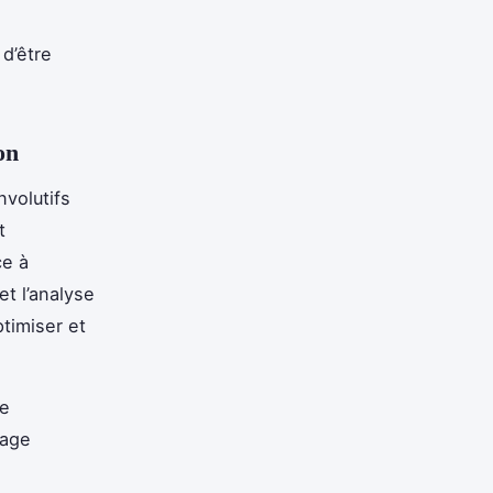
 d’être
on
volutifs
t
ce à
t l’analyse
timiser et
de
sage