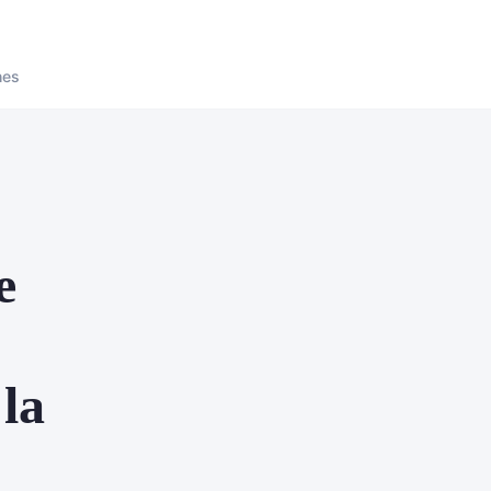
nes
e
la