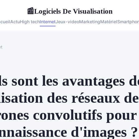
Logiciels De Visualisation
📰
cueil
Actu
High tech
Internet
Jeux-video
Marketing
Matériel
Smartpho
et
s sont les avantages d
ilisation des réseaux de
ones convolutifs pour 
nnaissance d'images ?