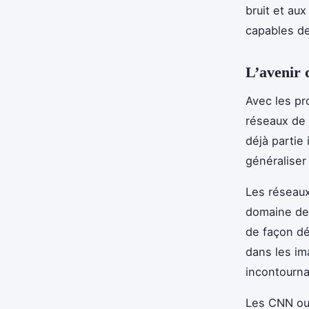
bruit et au
capables de
L’avenir 
Avec les pro
réseaux de 
déjà partie 
généraliser 
Les réseaux
domaine de 
de façon dét
dans les ima
incontourna
Les CNN ouv