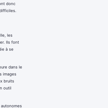
sont donc
fficiles.
le, les
r. Ils font
lée à se
eure dans le
es images
x bruits
n outil
es autonomes