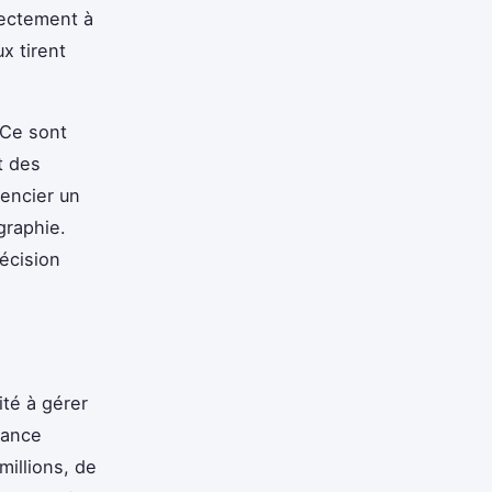
rectement à
x tirent
 Ce sont
t des
rencier un
graphie.
écision
ité à gérer
sance
millions, de