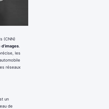
fs (CNN)
 d’images
.
récise, les
automobile
ces réseaux
st un
seau de