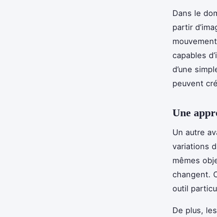
Dans le dom
partir d’im
mouvement d
capables d’i
d’une simpl
peuvent cré
Une appro
Un autre av
variations 
mêmes objets
changent. C
outil parti
De plus, le