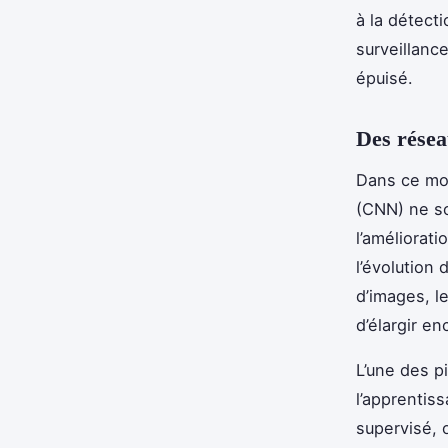
à la détect
surveillance
épuisé.
Des résea
Dans ce mon
(CNN) ne so
l’améliorati
l’évolution
d’images, l
d’élargir e
L’une des p
l’apprentis
supervisé, 