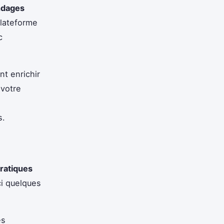
ndages
plateforme
c
t enrichir
 votre
s.
pratiques
ci quelques
es