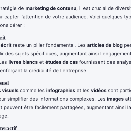
tratégie de
marketing de contenu
, il est crucial de diversi
r capter l'attention de votre audience. Voici quelques ty
onsidérer :
rit
écrit
reste un pilier fondamental. Les
articles de blog
per
ir des sujets spécifiques, augmentant ainsi l'engagement 
 Les
livres blancs
et
études de cas
fournissent des analy
renforçant la crédibilité de l'entreprise.
suel
 visuels
comme les
infographies
et les
vidéos
sont parti
our simplifier des informations complexes. Les
images
att
 et peuvent être facilement partagées, augmentant ainsi l
age.
eractif