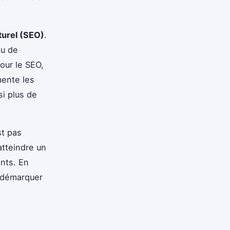
urel (SEO)
.
nu de
pour le SEO,
mente les
si plus de
st pas
atteindre un
ents. En
e démarquer