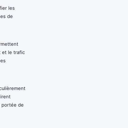
fier les
pes de
mettent
et le trafic
ses
culièrement
irent
a portée de