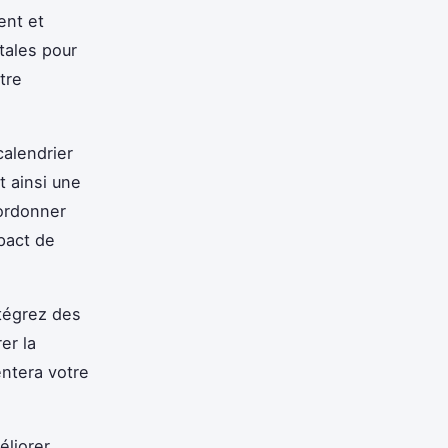
ent et
ales pour
tre
calendrier
t ainsi une
oordonner
pact de
ntégrez des
er la
entera votre
liorer