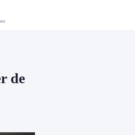
nes
er de