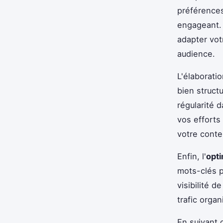
préférences
engageant.
adapter vot
audience.
L'élaborati
bien structu
régularité 
vos efforts
votre conte
Enfin, l'
opti
mots-clés p
visibilité 
trafic orga
En suivant