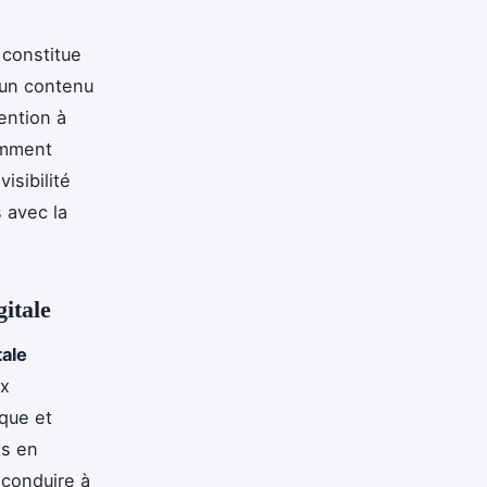
 constitue
 un contenu
ention à
comment
isibilité
 avec la
gitale
tale
ux
que et
ts en
 conduire à